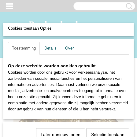
Cookies toestaan Opties
Inloggen
Registreren
UW WINKELWAGEN
Toestemming
Details
Over
Geen producten
(0)
Op deze website worden cookies gebruikt
Home
>
Verzamelen en Curiosa
>
Curiosa
>
Van alles wat
>
Koperen
Cookies worden door ons gebruikt voor verkeersanalyse, het
schaaltje met afbeelding schip en inscriptie "Holland"
aanbieden van sociale media-functies en het personaliseren van
informatie en advertenties. Daarnaast verlenen we onze sociale
media-, advertentie- en analysepartners toegang tot informatie over
hoe u onze site gebruikt. Zij kunnen deze informatie gebruiken in
combinatie met andere gegevens die zij mogelijk hebben verzameld
door uw gebruik van hun diensten of die u hen hebt verstrekt.
Later opnieuw tonen
Selectie toestaan