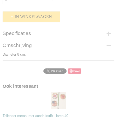
IN WINKELWAGEN
Specificaties
Productcode
Omschrijving
K-151061
Diameter 8 cm.
Bruto gewicht
200,00 g
Save
Ook interessant
Tollenset metaal met aandrukstift - jaren 40