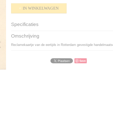
IN WINKELWAGEN
Specificaties
Productcode
P-150042
Omschrijving
Bruto gewicht
25,00 g
Reclamekaartje van de eertijds in Rotterdam gevestigde handelmaats
Save