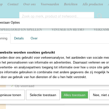
op
Contact
Over ons
Voorwaarden
Berichten
Alle producten
oestaan Opties
SPEELGOED EN SPELLEN
VINTAGE EN RETRO
VERZAME
mming
Details
Over
lia
>
Kaartje "Moed en vertrouwen" - Ortt & Co's Handel Maatschappij N.V.
website worden cookies gebruikt
Kaartje "Moed en vertrouwe
rden door ons gebruikt voor verkeersanalyse, het aanbieden van sociale med
n het personaliseren van informatie en advertenties. Daarnaast verlenen we o
& Co's Handel Maatschappi
vertentie- en analysepartners toegang tot informatie over hoe u onze site gebru
e informatie gebruiken in combinatie met andere gegevens die zij mogelijk 
€ 1,50
door uw gebruik van hun diensten of die u hen hebt verstrekt.
✓
Op voorraad
Aantal
opnieuw tonen
Selectie toestaan
Alles toestaan
Nee, niet 