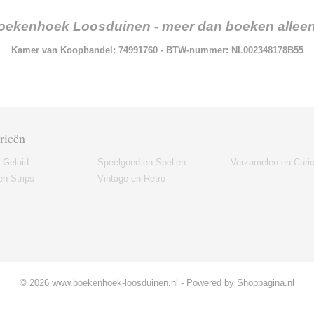
oekenhoek Loosduinen - meer dan boeken alleen.
Kamer van Koophandel: 74991760 - BTW-nummer: NL002348178B55
rieën
 Geluid
Speelgoed en Spellen
Verzamelen en Curi
n Strips
Vintage en Retro
© 2026 www.boekenhoek-loosduinen.nl - Powered by Shoppagina.nl