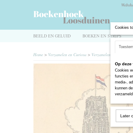
Websh
Cookies t
BEELD EN GELUID
BOEKEN EN STRIPS
Toeste
Home
>
Verzamelen en Curiosa
>
Verzamelen
>
Memorabi
Op deze 
Cookies wo
functies e
media-, ad
kunnen dez
verzameld 
Later 