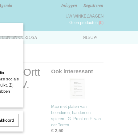
Agenda
Inloggen
Registreren
UW WINKELWAGEN
Geen producten
(0)
LEN EN CURIOSA
NIEUW
n" - Ortt
Ook interessant
ia-
nze sociale
j N.V.
ikt. Zij
hebben
Map met platen van
beenderen, banden en
spieren - G. Pront en F. van
akkoord
der Torren
€ 2,50