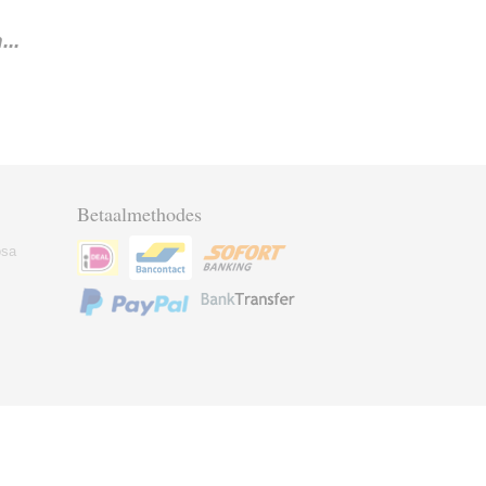
..
Betaalmethodes
osa