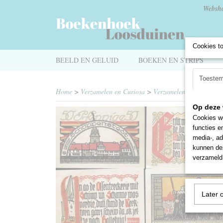
Websh
Cookies t
BEELD EN GELUID
BOEKEN EN STRIPS
Toeste
Home
>
Verzamelen en Curiosa
>
Verzamelen
>
Munten en 
Op deze 
Cookies wo
functies e
media-, ad
kunnen dez
verzameld 
Later 