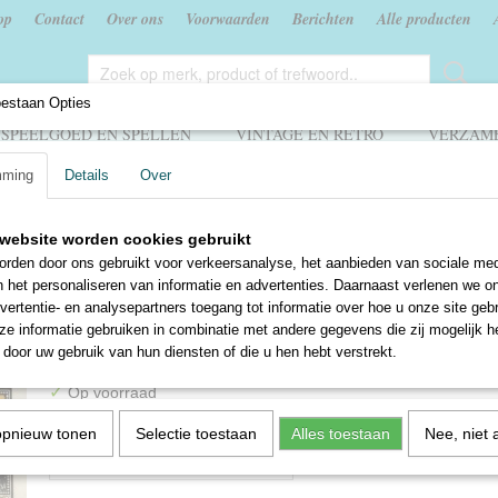
op
Contact
Over ons
Voorwaarden
Berichten
Alle producten
oestaan Opties
SPEELGOED EN SPELLEN
VINTAGE EN RETRO
VERZAME
mming
Details
Over
Biljetten
>
Duitsland - Noodgeld Schoppenstedt 1921
website worden cookies gebruikt
Duitsland - Noodgeld
rden door ons gebruikt voor verkeersanalyse, het aanbieden van sociale med
n het personaliseren van informatie en advertenties. Daarnaast verlenen we o
Schoppenstedt 1921
vertentie- en analysepartners toegang tot informatie over hoe u onze site gebru
e informatie gebruiken in combinatie met andere gegevens die zij mogelijk 
€ 7,95
door uw gebruik van hun diensten of die u hen hebt verstrekt.
✓
Op voorraad
Aantal
opnieuw tonen
Selectie toestaan
Alles toestaan
Nee, niet 