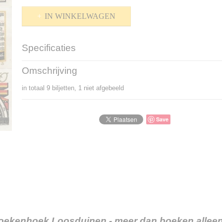
IN WINKELWAGEN
Specificaties
Productcode
P-1500-195
Omschrijving
Bruto gewicht
25,00 g
in totaal 9 biljetten, 1 niet afgebeeld
Save
oekenhoek Loosduinen - meer dan boeken alleen.