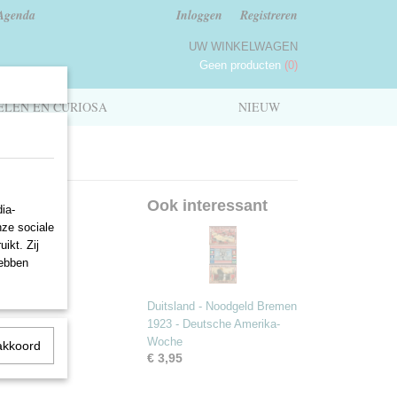
Agenda
Inloggen
Registreren
UW WINKELWAGEN
Geen producten
(0)
LEN EN CURIOSA
NIEUW
Ook interessant
ia-
nze sociale
ikt. Zij
hebben
Duitsland - Noodgeld Bremen
1923 - Deutsche Amerika-
Woche
akkoord
€ 3,95