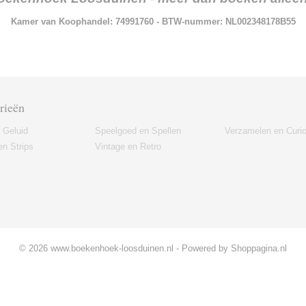
Kamer van Koophandel: 74991760 - BTW-nummer: NL002348178B55
rieën
 Geluid
Speelgoed en Spellen
Verzamelen en Curi
n Strips
Vintage en Retro
© 2026 www.boekenhoek-loosduinen.nl - Powered by Shoppagina.nl