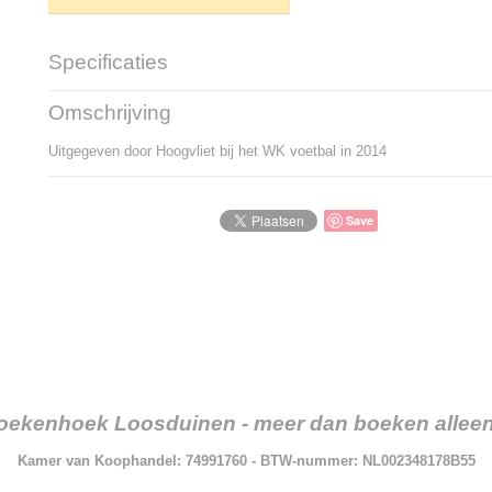
Specificaties
Productcode
P-1500-492
Omschrijving
Bruto gewicht
25,00 g
Uitgegeven door Hoogvliet bij het WK voetbal in 2014
Save
oekenhoek Loosduinen - meer dan boeken alleen.
Kamer van Koophandel: 74991760 - BTW-nummer: NL002348178B55