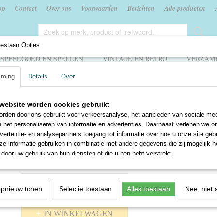
op
Contact
Over ons
Voorwaarden
Berichten
Alle producten
oestaan Opties
SPEELGOED EN SPELLEN
VINTAGE EN RETRO
VERZAME
mming
Details
Over
es
>
WK Connects - Argentinië 10
website worden cookies gebruikt
WK Connects - Argentinië 
rden door ons gebruikt voor verkeersanalyse, het aanbieden van sociale med
n het personaliseren van informatie en advertenties. Daarnaast verlenen we o
€ 0,20
vertentie- en analysepartners toegang tot informatie over hoe u onze site gebru
e informatie gebruiken in combinatie met andere gegevens die zij mogelijk 
✓
Op voorraad
door uw gebruik van hun diensten of die u hen hebt verstrekt.
Aantal
opnieuw tonen
Selectie toestaan
Alles toestaan
Nee, niet 
IN WINKELWAGEN