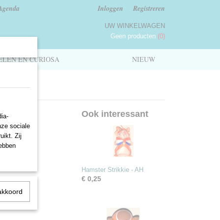
Agenda
Inloggen
Registreren
UW WINKELWAGEN
Geen producten
(0)
LEN EN CURIOSA
NIEUW
10
Ook interessant
ia-
nze sociale
ikt. Zij
hebben
Hamster Strikkie - AH
€ 0,25
akkoord