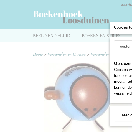
Websh
Cookies t
BEELD EN GELUID
BOEKEN EN STRIPS
Toeste
Home
>
Verzamelen en Curiosa
>
Verzamelen
>
Spaaracti
Op deze 
Cookies wo
functies e
media-, ad
kunnen dez
verzameld 
Later 