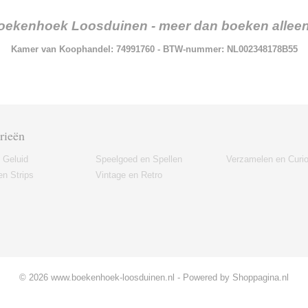
oekenhoek Loosduinen - meer dan boeken alleen.
Kamer van Koophandel: 74991760 - BTW-nummer: NL002348178B55
rieën
 Geluid
Speelgoed en Spellen
Verzamelen en Curi
n Strips
Vintage en Retro
© 2026 www.boekenhoek-loosduinen.nl - Powered by Shoppagina.nl