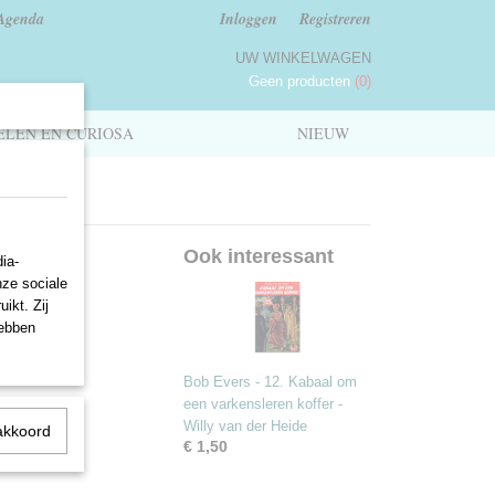
Agenda
Inloggen
Registreren
UW WINKELWAGEN
Geen producten
(0)
LEN EN CURIOSA
NIEUW
m het
Ook interessant
ia-
nze sociale
Heide
ikt. Zij
hebben
Bob Evers - 12. Kabaal om
een varkensleren koffer -
Willy van der Heide
akkoord
€ 1,50