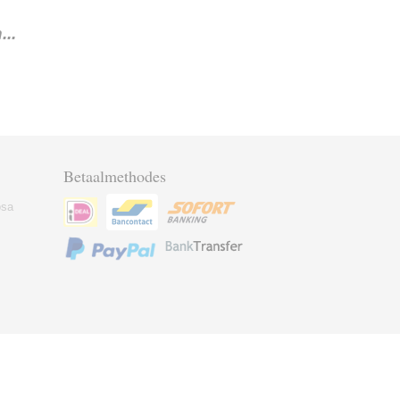
..
Betaalmethodes
osa