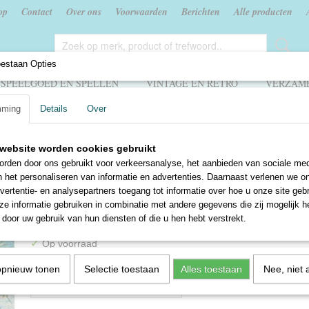
op
Contact
Over ons
Voorwaarden
Berichten
Alle producten
oestaan Opties
SPEELGOED EN SPELLEN
VINTAGE EN RETRO
VERZAME
mming
Details
Over
 Evers
>
Bob Evers 03 - De strijd om het goudschip - Willy van der Heide
website worden cookies gebruikt
Bob Evers 03 - De strijd o
rden door ons gebruikt voor verkeersanalyse, het aanbieden van sociale med
n het personaliseren van informatie en advertenties. Daarnaast verlenen we o
goudschip - Willy van der 
vertentie- en analysepartners toegang tot informatie over hoe u onze site gebru
e informatie gebruiken in combinatie met andere gegevens die zij mogelijk 
€ 1,50
door uw gebruik van hun diensten of die u hen hebt verstrekt.
✓
Op voorraad
Aantal
opnieuw tonen
Selectie toestaan
Alles toestaan
Nee, niet 