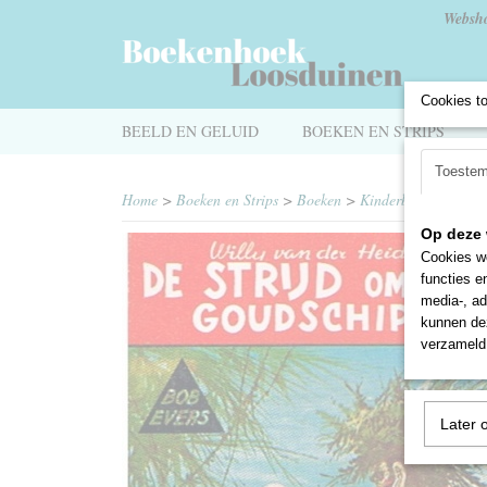
Websh
Cookies t
BEELD EN GELUID
BOEKEN EN STRIPS
Toeste
Home
>
Boeken en Strips
>
Boeken
>
Kinderboeken
>
Bob
Op deze 
Cookies wo
functies e
media-, ad
kunnen dez
verzameld 
Later 