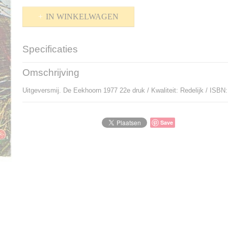
IN WINKELWAGEN
Specificaties
Productcode
P-904339
Omschrijving
Bruto gewicht
120,00 g
Uitgeversmij. De Eekhoorn 1977 22e druk / Kwaliteit: Redelijk / ISB
Save