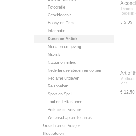
A conci
Fotografie
Thames a
Read, B
Redelij
Geschiedenis
€ 5,95
Hobby en Crea
Informatief
Kunst en Antiek
Mens en omgeving
Muziek
Natuur en milieu
Nederlandse steden en dorpen
Art of t
Reclame uitgaven
Methuen 
T.B.L. 
Met…
Reisboeken
€ 12,50
Sport en Spel
Taal en Letterkunde
Verkeer en Vervoer
Wetenschap en Techniek
Gedichten en Versjes
Illustratoren