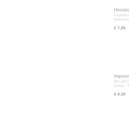
Hiroshi
Fackeltr
stofoms
€ 7,95
Impress
Mit 118 
Jahrhu
Sisley -
Malere
€ 9,50