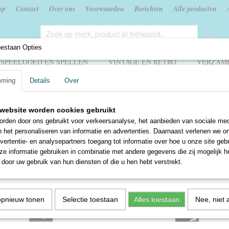
op
Contact
Over ons
Voorwaarden
Berichten
Alle producten
oestaan Opties
SPEELGOED EN SPELLEN
VINTAGE EN RETRO
VERZAME
mming
Details
Over
en Antiek
website worden cookies gebruikt
t en Antiek / Art and Antiques / Kunst 
rden door ons gebruikt voor verkeersanalyse, het aanbieden van sociale med
n het personaliseren van informatie en advertenties. Daarnaast verlenen we o
vertentie- en analysepartners toegang tot informatie over hoe u onze site gebru
 op:
e informatie gebruiken in combinatie met andere gegevens die zij mogelijk 
door uw gebruik van hun diensten of die u hen hebt verstrekt.
opnieuw tonen
Selectie toestaan
Alles toestaan
Nee, niet 