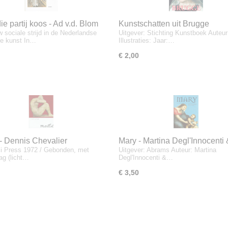
ie partij koos - Ad v.d. Blom
Kunstschatten uit Brugge
 sociale strijd in de Nederlandse
Uitgever: Stichting Kunstboek Auteur
e kunst In…
Illustraties: Jaar:…
€ 2,00
 - Dennis Chevalier
Mary - Martina Degl'Innocenti 
ci Press 1972 / Gebonden, met
Uitgever: Abrams Auteur: Martina
Stella Marinone
ag (licht…
Degl'Innocenti &…
€ 3,50