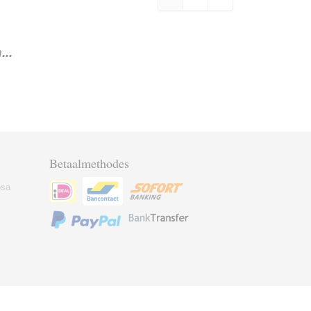
..
Betaalmethodes
osa