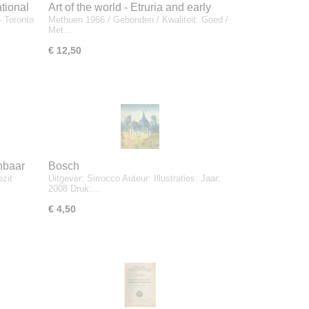
tional
Art of the world - Etruria and early
- Toronto
Methuen 1966 / Gebonden / Kwaliteit: Goed /
Rome - G.A. Mansuelli
Met…
€ 12,50
nbaar
Bosch
ezit
Uitgever: Sirrocco Auteur: Illustraties: Jaar:
2008 Druk:…
€ 4,50