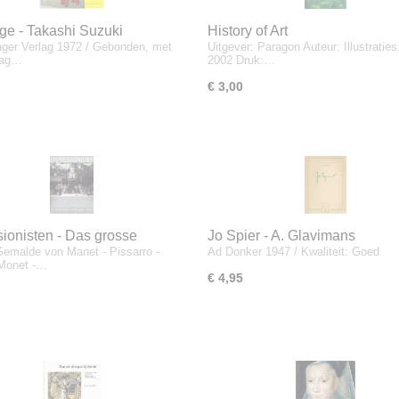
ge - Takashi Suzuki
History of Art
ager Verlag 1972 / Gebonden, met
Uitgever: Paragon Auteur: Illustraties
lag…
2002 Druk:…
€ 3,00
ionisten - Das grosse
Jo Spier - A. Glavimans
Gemalde von Manet - Pissarro -
Ad Donker 1947 / Kwaliteit: Goed
ndert der Franzosischen
 Monet -…
i
€ 4,95