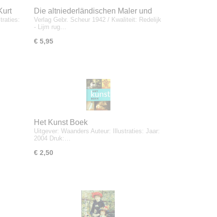
Kurt
Die altniederländischen Maler und
traties:
Verlag Gebr. Scheur 1942 / Kwaliteit: Redelijk
Italien im XV. Jahrhundert - Dr. Georg
- Lijm rug…
Tröscher
€ 5,95
Het Kunst Boek
Uitgever: Waanders Auteur: Illustraties: Jaar:
2004 Druk:…
€ 2,50