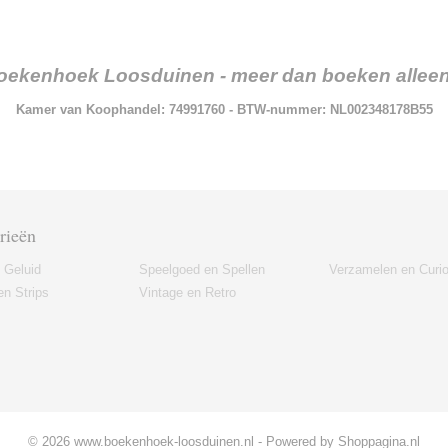
oekenhoek Loosduinen - meer dan boeken alleen.
Kamer van Koophandel: 74991760 - BTW-nummer: NL002348178B55
rieën
 Geluid
Speelgoed en Spellen
Verzamelen en Curi
n Strips
Vintage en Retro
© 2026 www.boekenhoek-loosduinen.nl - Powered by Shoppagina.nl