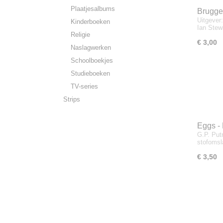
Plaatjesalbums
Brugge
Uitgever
Deniso
Kinderboeken
Ian Ste
Religie
€ 3,00
Naslagwerken
Schoolboekjes
Studieboeken
TV-series
Strips
Eggs -
G.P. Put
stofoms
€ 3,50