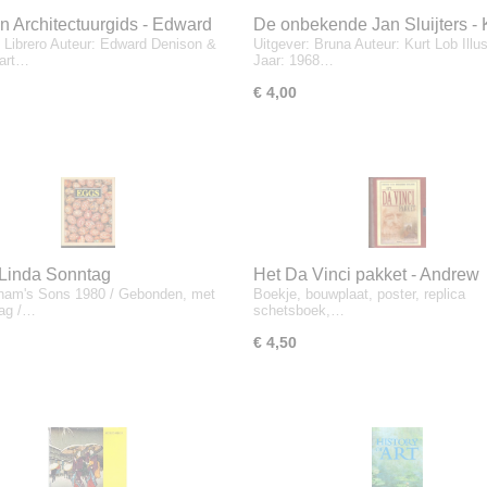
n Architectuurgids - Edward
De onbekende Jan Sluijters - 
: Librero Auteur: Edward Denison &
Uitgever: Bruna Auteur: Kurt Lob Illus
n & Ian Stewart
Lob
wart…
Jaar: 1968…
€ 4,00
 Linda Sonntag
Het Da Vinci pakket - Andrew
nam's Sons 1980 / Gebonden, met
Boekje, bouwplaat, poster, replica
Langley
lag /…
schetsboek,…
€ 4,50