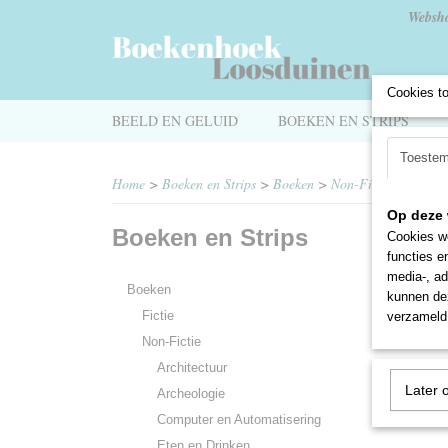
Websh
Cookies t
BEELD EN GELUID
BOEKEN EN STRIPS
Toeste
Home
>
Boeken en Strips
>
Boeken
>
Non-Fictie
>
Kunst 
Op deze 
Boeken en Strips
Kuns
Cookies wo
functies e
media-, ad
Boeken
Sorteer
kunnen dez
Fictie
verzameld 
Non-Fictie
Architectuur
Later 
Archeologie
Computer en Automatisering
Eten en Drinken