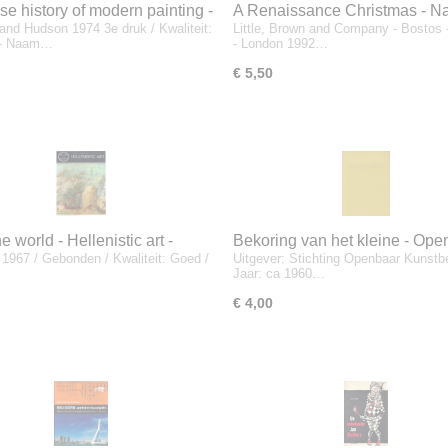
se history of modern painting -
A Renaissance Christmas - Na
nd Hudson 1974 3e druk / Kwaliteit:
Little, Brown and Company - Bostos 
enedict (preface)
gallery of art
k - Naam…
- London 1992…
€ 5,50
he world - Hellenistic art -
Bekoring van het kleine - Ope
1967 / Gebonden / Kwaliteit: Goed /
Uitgever: Stichting Openbaar Kunstb
Webster
Kunstbezit - L.J. Bol
Jaar: ca 1960…
€ 4,00