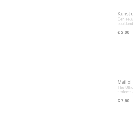
Kunst d
Een eeuw
beeldend
€ 2,00
Maillol
The Uffi
stofomsl
€ 7,50