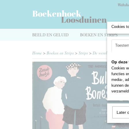
Websh
Cookies t
BEELD EN GELUID
BOEKEN EN STRIPS
Toeste
Home
>
Boeken en Strips
>
Strips
>
De wereldreis van Bul
Op deze 
Cookies wo
functies e
media-, ad
kunnen dez
verzameld 
Later 