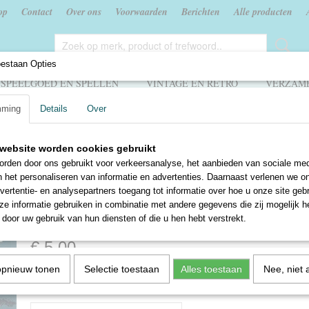
op
Contact
Over ons
Voorwaarden
Berichten
Alle producten
oestaan Opties
SPEELGOED EN SPELLEN
VINTAGE EN RETRO
VERZAME
mming
Details
Over
letje en Bonestaak - Zesde boekje - A.M. de Jong
website worden cookies gebruikt
De wereldreis van Bulletje
rden door ons gebruikt voor verkeersanalyse, het aanbieden van sociale med
n het personaliseren van informatie en advertenties. Daarnaast verlenen we o
Bonestaak - Zesde boekje 
vertentie- en analysepartners toegang tot informatie over hoe u onze site gebru
e informatie gebruiken in combinatie met andere gegevens die zij mogelijk 
Jong
door uw gebruik van hun diensten of die u hen hebt verstrekt.
€ 5,00
opnieuw tonen
Selectie toestaan
Alles toestaan
Nee, niet 
✓
Op voorraad
Aantal