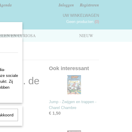
Agenda
Inloggen
Registreren
UW WINKELWAGEN
Geen producten
(0)
LEN EN CURIOSA
NIEUW
 en
Ook interessant
ia-
nze sociale
- A.M. de
ikt. Zij
hebben
Jump - Zwijgen en trappen -
Charel Chambre
€ 1,50
akkoord