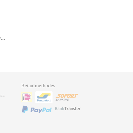
..
Betaalmethodes
osa