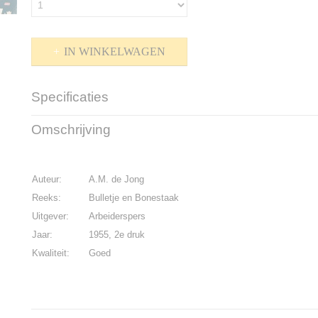
IN WINKELWAGEN
Specificaties
Productcode
K-1700-49
Omschrijving
Bruto gewicht
200,00 g
Auteur:
A.M. de Jong
Reeks:
Bulletje en Bonestaak
Uitgever:
Arbeiderspers
Jaar:
1955, 2e druk
Kwaliteit:
Goed