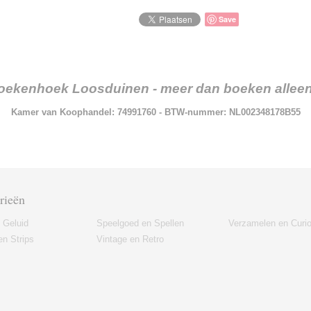
Save
oekenhoek Loosduinen - meer dan boeken alleen.
Kamer van Koophandel: 74991760 - BTW-nummer: NL002348178B55
rieën
 Geluid
Speelgoed en Spellen
Verzamelen en Curi
n Strips
Vintage en Retro