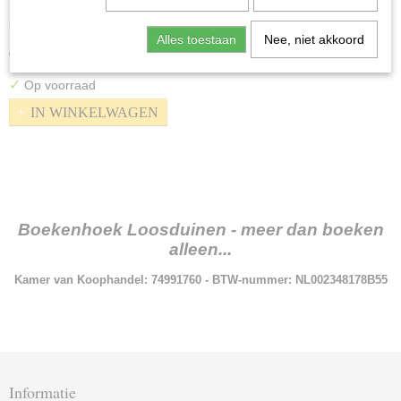
Reuze speelkaarten - Mickey Mouse
Type: Speelkaarten formaat 12 x 17 cm Merk: Disney Reeks:…
Alles toestaan
Nee, niet akkoord
€ 3,00
✓
Op voorraad
IN WINKELWAGEN
Boekenhoek Loosduinen - meer dan boeken
alleen...
Kamer van Koophandel: 74991760 - BTW-nummer: NL002348178B55
Informatie