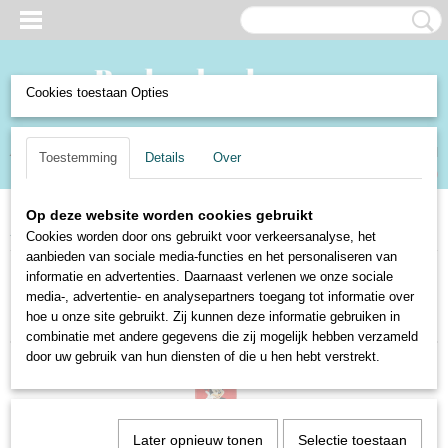
Cookies toestaan Opties
Inloggen
Registreren
UW WINKELWAGEN
Toestemming
Details
Over
Geen producten
(0)
Op deze website worden cookies gebruikt
Home
>
Speelgoed en Spellen
>
Spellen
>
Kaartspellen
>
Speelkaarten
Cookies worden door ons gebruikt voor verkeersanalyse, het
aanbieden van sociale media-functies en het personaliseren van
informatie en advertenties. Daarnaast verlenen we onze sociale
Sorteer op:
media-, advertentie- en analysepartners toegang tot informatie over
hoe u onze site gebruikt. Zij kunnen deze informatie gebruiken in
combinatie met andere gegevens die zij mogelijk hebben verzameld
door uw gebruik van hun diensten of die u hen hebt verstrekt.
Later opnieuw tonen
Selectie toestaan