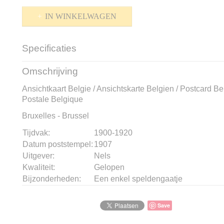
IN WINKELWAGEN
Specificaties
Productcode
K-1510-332
Omschrijving
Bruto gewicht
10,00 g
Ansichtkaart Belgie / Ansichtskarte Belgien / Postcard Be
Postale Belgique
Bruxelles - Brussel
Tijdvak:
1900-1920
Datum poststempel:
1907
Uitgever:
Nels
Kwaliteit:
Gelopen
Bijzonderheden:
Een enkel speldengaatje
Save