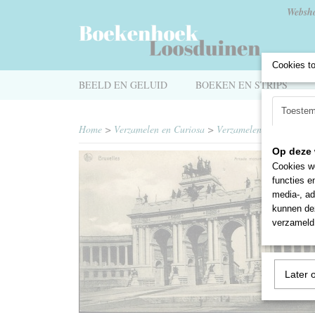
Websh
Cookies t
BEELD EN GELUID
BOEKEN EN STRIPS
Toeste
Home
>
Verzamelen en Curiosa
>
Verzamelen
>
Ansichtka
Op deze 
Cookies wo
functies e
media-, ad
kunnen dez
verzameld 
Later 