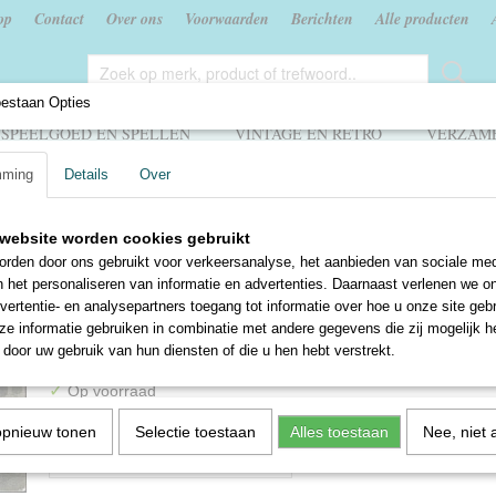
op
Contact
Over ons
Voorwaarden
Berichten
Alle producten
oestaan Opties
SPEELGOED EN SPELLEN
VINTAGE EN RETRO
VERZAME
mming
Details
Over
arten
>
Steden en dorpen Buitenland
>
Belgie: Brussel - Arcade monumentale 
website worden cookies gebruikt
Belgie: Brussel - Arcade
rden door ons gebruikt voor verkeersanalyse, het aanbieden van sociale med
n het personaliseren van informatie en advertenties. Daarnaast verlenen we o
monumentale du Cinquant
vertentie- en analysepartners toegang tot informatie over hoe u onze site gebru
e informatie gebruiken in combinatie met andere gegevens die zij mogelijk 
€ 2,50
door uw gebruik van hun diensten of die u hen hebt verstrekt.
✓
Op voorraad
Aantal
opnieuw tonen
Selectie toestaan
Alles toestaan
Nee, niet 