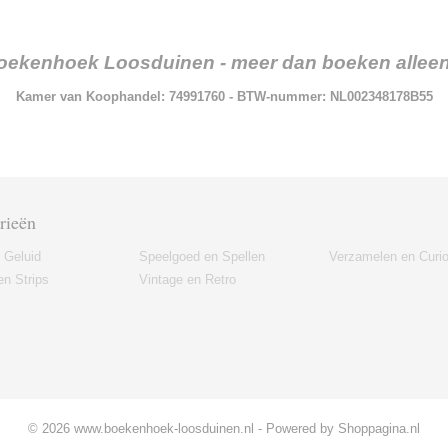
oekenhoek Loosduinen - meer dan boeken alleen.
Kamer van Koophandel: 74991760 - BTW-nummer: NL002348178B55
rieën
 Geluid
Speelgoed en Spellen
Verzamelen en Curi
n Strips
Vintage en Retro
© 2026 www.boekenhoek-loosduinen.nl - Powered by Shoppagina.nl