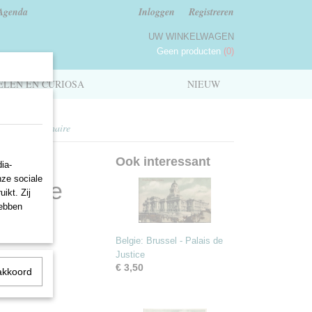
Agenda
Inloggen
Registreren
UW WINKELWAGEN
Geen producten
(0)
LEN EN CURIOSA
NIEUW
du Cinquantenaire
Ook interessant
ia-
nze sociale
enaire
ikt. Zij
hebben
Belgie: Brussel - Palais de
Justice
€ 3,50
akkoord