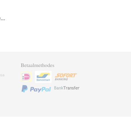
..
Betaalmethodes
osa