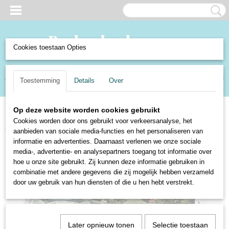
Cookies toestaan Opties
Inloggen
Registreren
UW WINKELWAGEN
Toestemming
Details
Over
Geen producten
(0)
Op deze website worden cookies gebruikt
Home
>
Verzamelen en Curiosa
>
Verzamelen
>
Ansichtkaarten
>
Steden
Cookies worden door ons gebruikt voor verkeersanalyse, het
en dorpen Buitenland
>
Duitsland: Eger
aanbieden van sociale media-functies en het personaliseren van
informatie en advertenties. Daarnaast verlenen we onze sociale
media-, advertentie- en analysepartners toegang tot informatie over
hoe u onze site gebruikt. Zij kunnen deze informatie gebruiken in
combinatie met andere gegevens die zij mogelijk hebben verzameld
door uw gebruik van hun diensten of die u hen hebt verstrekt.
Later opnieuw tonen
Selectie toestaan