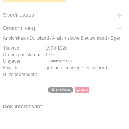
Specificaties
Productcode
Omschrijving
K-1510-590
Ansichtkaart Duitsland / Ansichtskarte Deutschland - Eger
Bruto gewicht
10,00 g
Tijdvak:
1900-1920
Datum poststempel:
1903
Uitgever:
J. Zimmermann
Kwaliteit:
gelopen, postzegel verwijderd
Bijzonderheden:
Save
Ook interessant