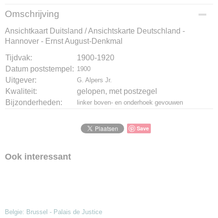
Productcode
Omschrijving
K-1510-597
Ansichtkaart Duitsland / Ansichtskarte Deutschland -
Bruto gewicht
Hannover - Ernst August-Denkmal
10,00 g
Tijdvak:
1900-1920
Datum poststempel:
1900
Uitgever:
G. Alpers Jr.
Kwaliteit:
gelopen, met postzegel
Bijzonderheden:
linker boven- en onderhoek gevouwen
Save
Ook interessant
Belgie: Brussel - Palais de Justice