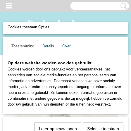
Cookies toestaan Opties
Inloggen
Registreren
UW WINKELWAGEN
Toestemming
Details
Over
Geen producten
(0)
Op deze website worden cookies gebruikt
Home
>
Verzamelen en Curiosa
>
Verzamelen
>
Ansichtkaarten
>
Steden
Cookies worden door ons gebruikt voor verkeersanalyse, het
en dorpen Buitenland
>
Duitsland: Hannover - Ernst August-Denkmal
aanbieden van sociale media-functies en het personaliseren van
informatie en advertenties. Daarnaast verlenen we onze sociale
media-, advertentie- en analysepartners toegang tot informatie over
hoe u onze site gebruikt. Zij kunnen deze informatie gebruiken in
combinatie met andere gegevens die zij mogelijk hebben verzameld
door uw gebruik van hun diensten of die u hen hebt verstrekt.
Later opnieuw tonen
Selectie toestaan