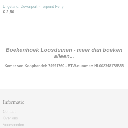
Engeland: Devonport - Torpoint Ferry
€ 2,50
Boekenhoek Loosduinen - meer dan boeken
alleen...
Kamer van Koophandel: 74991760 - BTW-nummer: NL002348178B55
Informatie
Contact
Over ons
Voorwaarden