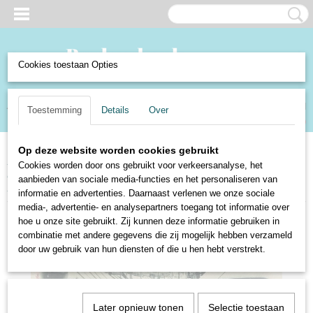
Cookies toestaan Opties
Inloggen
Registreren
UW WINKELWAGEN
Toestemming
Details
Over
Geen producten
(0)
Op deze website worden cookies gebruikt
Home
>
Verzamelen en Curiosa
>
Verzamelen
>
Ansichtkaarten
>
Steden
Cookies worden door ons gebruikt voor verkeersanalyse, het
en dorpen Buitenland
>
Engeland/England/Angleterre
>
Engeland: Ealing
aanbieden van sociale media-functies en het personaliseren van
Broadway
informatie en advertenties. Daarnaast verlenen we onze sociale
media-, advertentie- en analysepartners toegang tot informatie over
hoe u onze site gebruikt. Zij kunnen deze informatie gebruiken in
combinatie met andere gegevens die zij mogelijk hebben verzameld
door uw gebruik van hun diensten of die u hen hebt verstrekt.
Later opnieuw tonen
Selectie toestaan