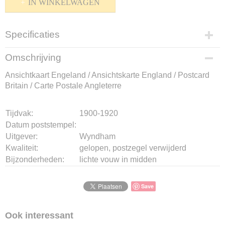
IN WINKELWAGEN
Specificaties
Productcode
Omschrijving
K-1510-625
Ansichtkaart Engeland / Ansichtskarte England / Postcard
Bruto gewicht
Britain / Carte Postale Angleterre
10,00 g
Tijdvak:
1900-1920
Datum poststempel:
Uitgever:
Wyndham
Kwaliteit:
gelopen, postzegel verwijderd
Bijzonderheden:
lichte vouw in midden
Save
Ook interessant