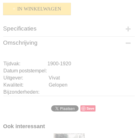
IN WINKELWAGEN
Specificaties
Productcode
Omschrijving
K-1510-153
Bruto gewicht
10,00 g
Tijdvak:
1900-1920
Datum poststempel:
Uitgever:
Vivat
Kwaliteit:
Gelopen
Bijzonderheden:
Save
Ook interessant