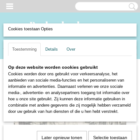
Cookies toestaan Opties
Inloggen
Registreren
UW WINKELWAGEN
Toestemming
Details
Over
Geen producten
(0)
Op deze website worden cookies gebruikt
Home
>
Verzamelen en Curiosa
>
Verzamelen
>
Ansichtkaarten
>
Steden
Cookies worden door ons gebruikt voor verkeersanalyse, het
en dorpen Nederland
>
Leeuwarden - Gouverneursplein
aanbieden van sociale media-functies en het personaliseren van
informatie en advertenties. Daarnaast verlenen we onze sociale
media-, advertentie- en analysepartners toegang tot informatie over
hoe u onze site gebruikt. Zij kunnen deze informatie gebruiken in
combinatie met andere gegevens die zij mogelijk hebben verzameld
door uw gebruik van hun diensten of die u hen hebt verstrekt.
Later opnieuw tonen
Selectie toestaan