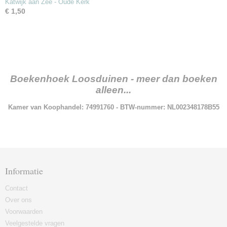
Katwijk aan Zee - Oude Kerk
€ 1,50
Boekenhoek Loosduinen - meer dan boeken
alleen...
Kamer van Koophandel: 74991760 - BTW-nummer: NL002348178B55
Informatie
Contact
Over ons
Voorwaarden
Veelgestelde vragen