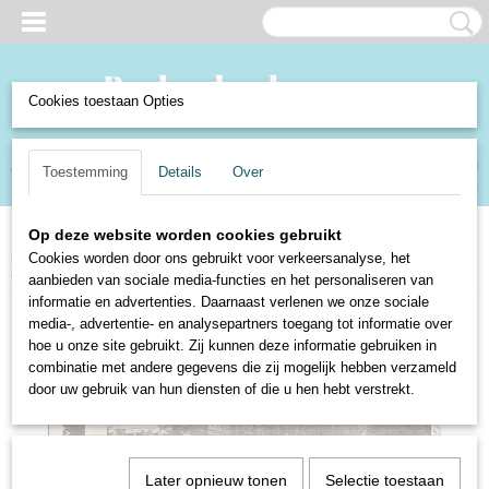
Cookies toestaan Opties
Inloggen
Registreren
UW WINKELWAGEN
Toestemming
Details
Over
Geen producten
(0)
Op deze website worden cookies gebruikt
Home
>
Verzamelen en Curiosa
>
Verzamelen
>
Ansichtkaarten
>
Steden
Cookies worden door ons gebruikt voor verkeersanalyse, het
en dorpen Nederland
>
Lage Vuursche - Slotlaan met kerk
aanbieden van sociale media-functies en het personaliseren van
informatie en advertenties. Daarnaast verlenen we onze sociale
media-, advertentie- en analysepartners toegang tot informatie over
hoe u onze site gebruikt. Zij kunnen deze informatie gebruiken in
combinatie met andere gegevens die zij mogelijk hebben verzameld
door uw gebruik van hun diensten of die u hen hebt verstrekt.
Later opnieuw tonen
Selectie toestaan