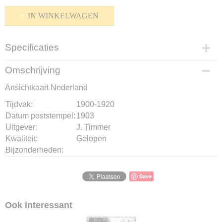
IN WINKELWAGEN
Specificaties
Productcode
Omschrijving
K-1510-179
Ansichtkaart Nederland
Bruto gewicht
10,00 g
Tijdvak:
1900-1920
Datum poststempel:
1903
Uitgever:
J. Timmer
Kwaliteit:
Gelopen
Bijzonderheden:
Save
Ook interessant