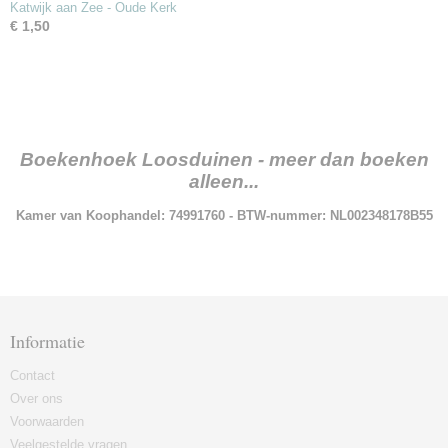
Katwijk aan Zee - Oude Kerk
€ 1,50
Boekenhoek Loosduinen - meer dan boeken
alleen...
Kamer van Koophandel: 74991760 - BTW-nummer: NL002348178B55
Informatie
Contact
Over ons
Voorwaarden
Veelgestelde vragen