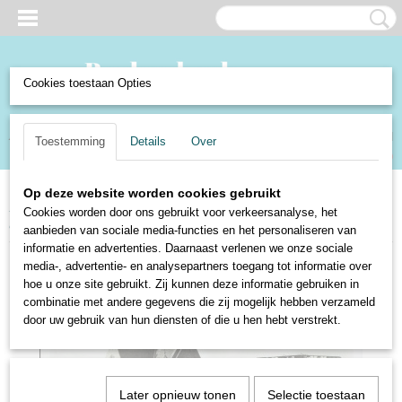
Cookies toestaan Opties
Inloggen
Registreren
UW WINKELWAGEN
Toestemming
Details
Over
Geen producten
(0)
Op deze website worden cookies gebruikt
Home
>
Verzamelen en Curiosa
>
Verzamelen
>
Ansichtkaarten
>
Steden
Cookies worden door ons gebruikt voor verkeersanalyse, het
en dorpen Nederland
>
Maassluis - Ned. Herv. Kerk
aanbieden van sociale media-functies en het personaliseren van
informatie en advertenties. Daarnaast verlenen we onze sociale
media-, advertentie- en analysepartners toegang tot informatie over
hoe u onze site gebruikt. Zij kunnen deze informatie gebruiken in
combinatie met andere gegevens die zij mogelijk hebben verzameld
door uw gebruik van hun diensten of die u hen hebt verstrekt.
Later opnieuw tonen
Selectie toestaan