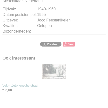
Ansichtkaart Nederland
Bruto gewicht
10,00 g
Tijdvak:
1940-1960
Datum poststempel:
1955
Uitgever:
Joco Feestartikelen
Kwaliteit:
Gelopen
Bijzonderheden:
Save
Ook interessant
Velp - Zutphensche straat
€ 2,50