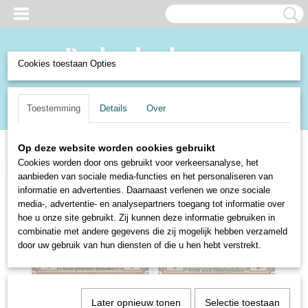
Cookies toestaan Opties
Inloggen
Registreren
UW WINKELWAGEN
Toestemming
Details
Over
Geen producten
(0)
Op deze website worden cookies gebruikt
Home
>
Verzamelen en Curiosa
>
Verzamelen
>
Munten en Biljetten
>
Cookies worden door ons gebruikt voor verkeersanalyse, het
Duitsland - Noodgeld Osnabruck 1921
aanbieden van sociale media-functies en het personaliseren van
informatie en advertenties. Daarnaast verlenen we onze sociale
media-, advertentie- en analysepartners toegang tot informatie over
hoe u onze site gebruikt. Zij kunnen deze informatie gebruiken in
combinatie met andere gegevens die zij mogelijk hebben verzameld
door uw gebruik van hun diensten of die u hen hebt verstrekt.
Later opnieuw tonen
Selectie toestaan