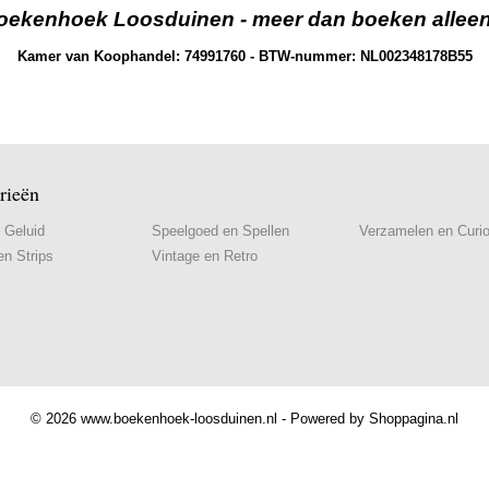
oekenhoek Loosduinen - meer dan boeken alleen.
Kamer van Koophandel: 74991760 - BTW-nummer: NL002348178B55
rieën
 Geluid
Speelgoed en Spellen
Verzamelen en Curi
n Strips
Vintage en Retro
© 2026 www.boekenhoek-loosduinen.nl - Powered by Shoppagina.nl