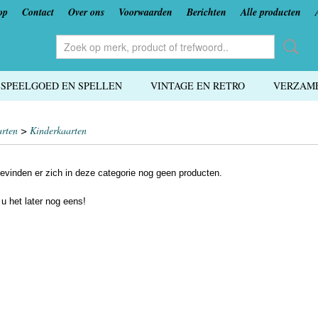
op
Contact
Over ons
Voorwaarden
Berichten
Alle producten
SPEELGOED EN SPELLEN
VINTAGE EN RETRO
VERZAME
arten
>
Kinderkaarten
evinden er zich in deze categorie nog geen producten.
 u het later nog eens!