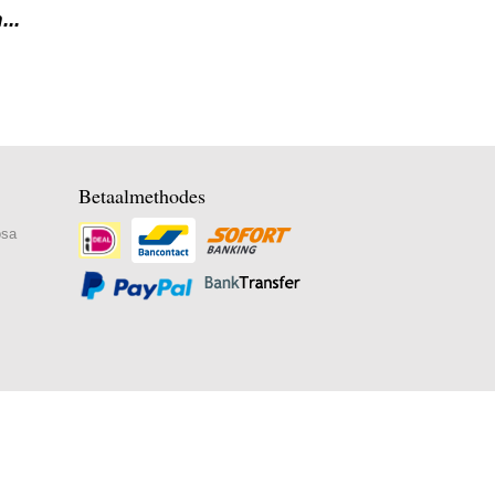
..
Betaalmethodes
osa