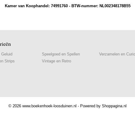
Kamer van Koophandel: 74991760 - BTW-nummer: NL002348178B55
rieën
 Geluid
Speelgoed en Spellen
Verzamelen en Curi
n Strips
Vintage en Retro
© 2026 www.boekenhoek-loosduinen.nl - Powered by Shoppagina.nl