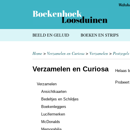
Websh
BEELD EN GELUID
BOEKEN EN STRIPS
Home
>
Verzamelen en Curiosa
>
Verzamelen
>
Postzegels
Verzamelen en Curiosa
Helaas b
Probeert
Verzamelen
Ansichtkaarten
Bedeltjes en Schildjes
Boekenleggers
Lucifermerken
McDonalds
Memorabilia