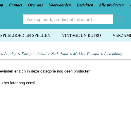
op
Contact
Over ons
Voorwaarden
Berichten
Alle producten
SPEELGOED EN SPELLEN
VINTAGE EN RETRO
VERZAME
>
Landen
>
Europa - behalve Nederland
>
Midden Europa
>
Luxemburg
evinden er zich in deze categorie nog geen producten.
 u het later nog eens!