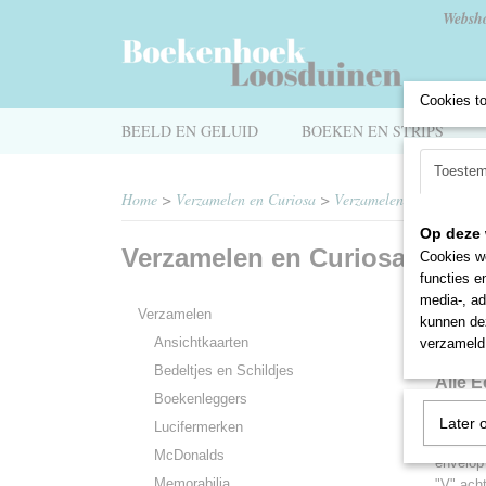
Websh
Cookies t
BEELD EN GELUID
BOEKEN EN STRIPS
Toeste
Home
>
Verzamelen en Curiosa
>
Verzamelen
>
Postzegels
Op deze 
Verzamelen en Curiosa
Eers
Cookies wo
functies e
media-, ad
Verzamelen
kunnen dez
Ansichtkaarten
verzameld 
Bedeltjes en Schildjes
Alle 
Boekenleggers
zonde
Later 
Lucifermerken
Nummeri
McDonalds
envelop 
Memorabilia
"V" ach