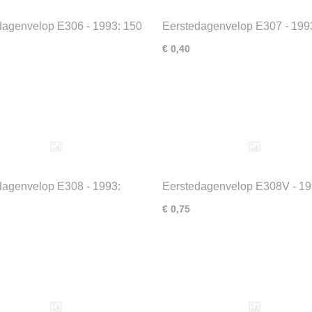
dagenvelop E306 - 1993: 150
Eerstedagenvelop E307 - 199
ninklijke notariele
soorten Nederlandse dagvlind
€ 0,40
rschap
dagenvelop E308 - 1993:
Eerstedagenvelop E308V - 19
npostzegel
Ouderenpostzegel (velletje)
€ 0,75