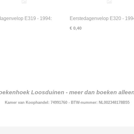
dagenvelop E319 - 1994:
Eerstedagenvelop E320 - 199
andse wilde bloemen
jaar burgerluchtvaart
€ 0,40
oekenhoek Loosduinen - meer dan boeken alleen.
Kamer van Koophandel: 74991760 - BTW-nummer: NL002348178B55