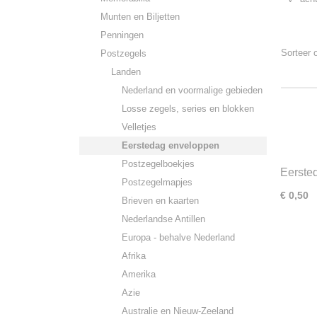
Munten en Biljetten
Penningen
Sorteer
Postzegels
Landen
Nederland en voormalige gebieden
Losse zegels, series en blokken
Velletjes
Eerstedag enveloppen
Postzegelboekjes
Eerste
Postzegelmapjes
Bezetti
€ 0,50
Brieven en kaarten
Nederlandse Antillen
Europa - behalve Nederland
Afrika
Amerika
Azie
Australie en Nieuw-Zeeland