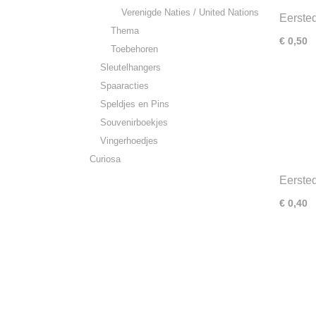
Verenigde Naties / United Nations
Eerste
Thema
Rode K
€ 0,50
Toebehoren
Sleutelhangers
Spaaracties
Speldjes en Pins
Souvenirboekjes
Vingerhoedjes
Curiosa
Eerste
Rijwiel
€ 0,40
1893-1