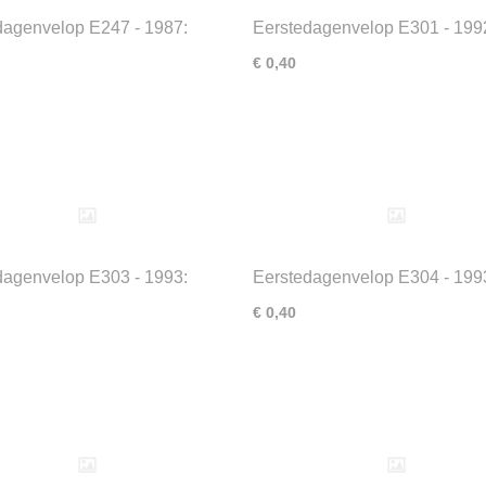
dagenvelop E247 - 1987:
Eerstedagenvelop E301 - 199
ruis
Beatrix 12,5 jaar koningin
€ 0,40
dagenvelop E303 - 1993:
Eerstedagenvelop E304 - 199
- en Automobielindustrie
Wenspostzegel
€ 0,40
993