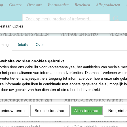
op
Contact
Over ons
Voorwaarden
Berichten
Alle producten
oestaan Opties
SPEELGOED EN SPELLEN
VINTAGE EN RETRO
VERZAME
mming
Details
Over
>
Landen
>
Nederland en voormalige gebieden
>
Eerstedag enveloppen
website worden cookies gebruikt
tedag enveloppen / FDC covers / Erstta
rden door ons gebruikt voor verkeersanalyse, het aanbieden van sociale med
n het personaliseren van informatie en advertenties. Daarnaast verlenen we o
vertentie- en analysepartners toegang tot informatie over hoe u onze site gebru
e informatie gebruiken in combinatie met andere gegevens die zij mogelijk 
door uw gebruik van hun diensten of die u hen hebt verstrekt.
Eerstedagenveloppen zijn
All FDC-Covers are without
r adres
address
opnieuw tonen
Selectie toestaan
Alles toestaan
Nee, niet 
ng volgens NVPH. Waar eenzelfde
Numbering according NVPH catalogu
is gebruikt voor een velletje is er een
the same cover has been used for a b
ter het nummer geplaatst.
extra "V" is added to the number.