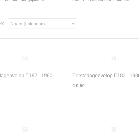
 op:
dagenvelop E182 - 1980:
Eerstedagenvelop E183 - 198
ng/Bevrijding
Jupostex
€ 0,50