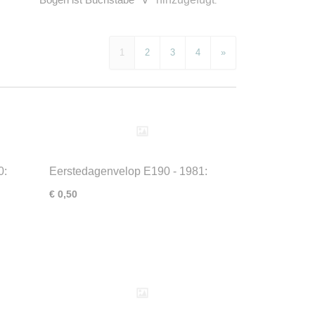
Bogen ist Buchstabe
.
1
2
3
4
»
0:
Eerstedagenvelop E190 - 1981:
Beatrix
€ 0,50