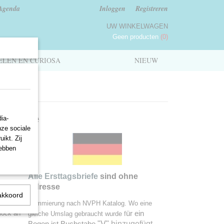
Agenda
Inloggen
Registreren
UW WINKELWAGEN
Geen producten
(0)
LEN EN CURIOSA
NIEUW
gbriefe
ia-
nze sociale
ikt. Zij
hebben
Alle Ersttagsbriefe
sind ohne
Adresse
akkoord
e. When
Nummierung nach NVPH Katalog. Wo eine
lock an
ür ein
gleiche Umslag gebraucht wurde f
"V"
hinzugefügt