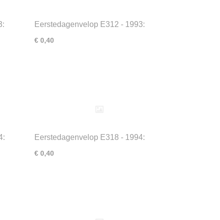
3:
Eerstedagenvelop E312 - 1993:
Nobelprijswinnaars
€ 0,40
4:
Eerstedagenvelop E318 - 1994:
Fepapost
€ 0,40