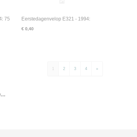
4: 75
Eerstedagenvelop E321 - 1994:
Zomerpostzegels/Ouderenpostzegels
€ 0,40
1
2
3
4
»
..