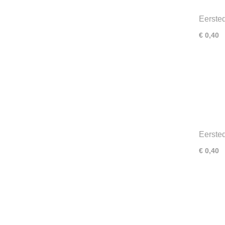
Eerste
jaar ko
€ 0,40
broede
Eerste
Oudere
€ 0,40