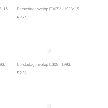
3: 15
Eerstedagenvelop E307V - 1993: 15
ers
soorten Nederlandse dagvlinders
€ 0,75
(velletje)
93:
Eerstedagenvelop E309 - 1993:
Radio Oranje
€ 0,40