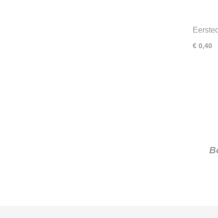
Eerste
Nederl
€ 0,40
B