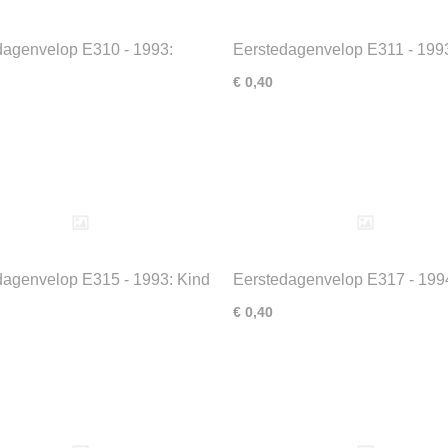
dagenvelop E310 - 1993:
Eerstedagenvelop E311 - 199
se jeugd olympische dagen
Europa
€ 0,40
dagenvelop E315 - 1993: Kind
Eerstedagenvelop E317 - 199
ia
Mondriaan
€ 0,40