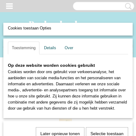
Cookies toestaan Opties
Inloggen
Registreren
UW WINKELWAGEN
Toestemming
Details
Over
Geen producten
(0)
Op deze website worden cookies gebruikt
Home
>
Verzamelen en Curiosa
>
Verzamelen
>
Ansichtkaarten
>
Steden
Cookies worden door ons gebruikt voor verkeersanalyse, het
en dorpen Nederland
>
Maastricht
aanbieden van sociale media-functies en het personaliseren van
informatie en advertenties. Daarnaast verlenen we onze sociale
media-, advertentie- en analysepartners toegang tot informatie over
Sorteer op:
hoe u onze site gebruikt. Zij kunnen deze informatie gebruiken in
combinatie met andere gegevens die zij mogelijk hebben verzameld
door uw gebruik van hun diensten of die u hen hebt verstrekt.
Later opnieuw tonen
Selectie toestaan