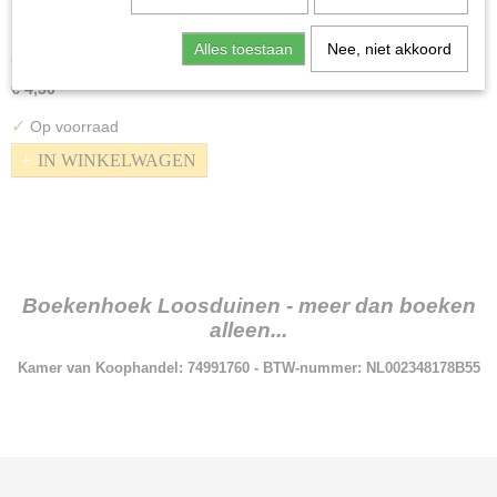
Maastricht - O.L.V. Kerk
Alles toestaan
Nee, niet akkoord
Ansichtkaart Nederland Tijdvak: 1900-1920 Datum poststempel:…
€ 4,50
✓
Op voorraad
IN WINKELWAGEN
Boekenhoek Loosduinen - meer dan boeken
alleen...
Kamer van Koophandel: 74991760 - BTW-nummer: NL002348178B55