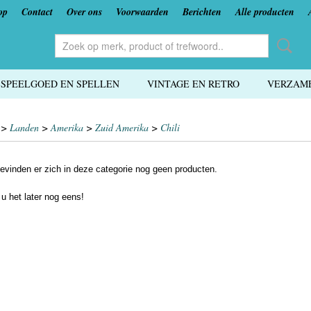
op
Contact
Over ons
Voorwaarden
Berichten
Alle producten
SPEELGOED EN SPELLEN
VINTAGE EN RETRO
VERZAME
>
Landen
>
Amerika
>
Zuid Amerika
>
Chili
evinden er zich in deze categorie nog geen producten.
 u het later nog eens!