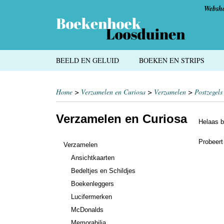
Websh
BEELD EN GELUID
BOEKEN EN STRIPS
Home
>
Verzamelen en Curiosa
>
Verzamelen
>
Postzegels
Verzamelen en Curiosa
Helaas b
Probeert
Verzamelen
Ansichtkaarten
Bedeltjes en Schildjes
Boekenleggers
Lucifermerken
McDonalds
Memorabilia