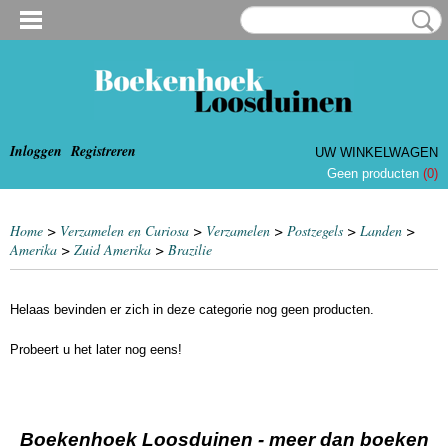
Inloggen
Registreren
UW WINKELWAGEN
Geen producten
(0)
Home
>
Verzamelen en Curiosa
>
Verzamelen
>
Postzegels
>
Landen
>
Amerika
>
Zuid Amerika
>
Brazilie
Helaas bevinden er zich in deze categorie nog geen producten.
Probeert u het later nog eens!
Boekenhoek Loosduinen - meer dan boeken